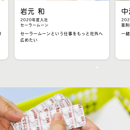
岩元 和
中
2020年度入社
20
セーラームーン
薬剤
き
セーラームーンという仕事をもっと社外へ
一緒
広めたい