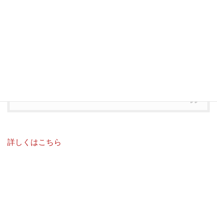
アキレス腱痛めた
#しかも転落時は
#同伴者のボー
ル探し中
#自分のボールは
#フェアウェイ
#3ホール
目の出来事
#その後5時間以上
#おしゃべりして終了
#おつかれさまでした
https://t.co/0FFVViaRFX
— 金太郎薬局グループ （株）メタルファーマシー
(@metal_pharmacy)
September 9, 2019
詳しくはこちら